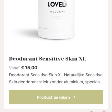
Deodorant Sensitive Skin XL
€
15,00
Vanaf
Deodorant Sensitive Skin XL Natuurlijke Sensitive
Skin deodorant stick zonder aluminium, speciaal
voor de gevoelige huid. Bevat minder
natriumbicarbonaat en extra arrowroot om ...
Product bekijken