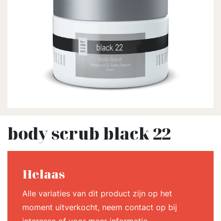
body scrub black 22
Helaas
Alle variaties van dit product zijn op het
moment uitverkocht, neem contact op bij