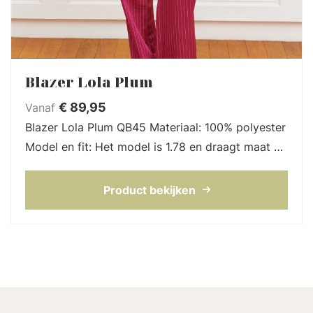
Blazer Lola Plum
€
89,95
Vanaf
Blazer Lola Plum QB45 Materiaal: 100% polyester
Model en fit: Het model is 1.78 en draagt maat S
Lengte blazer: 72 cm bij maat S Blazer Lola is
een elegante, rechtvallende l...
Product bekijken