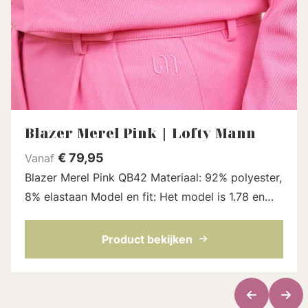
Blazer Merel Pink | Lofty Mann
€
79,95
Vanaf
Blazer Merel Pink QB42 Materiaal: 92% polyester,
8% elastaan Model en fit: Het model is 1.78 en
draagt maat S Lengte blazer: 49 cm bij maat S
QB42 Blazer Merel is een aange...
Product bekijken