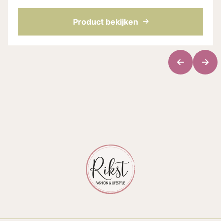
en fit: Het model is 1.78 en draagt maat S Lengte
blouse: 62 cm bij maat S ...
Product bekijken