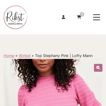
0
Home
»
Winkel
»
Top Stephany Pink | Lofty Mann