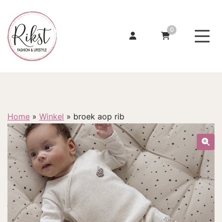
0
Home
»
Winkel
»
broek aop rib