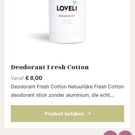
Deodorant Fresh Cotton
€
8,00
Vanaf
Deodorant Fresh Cotton Natuurlijke Fresh Cotton
deodorant stick zonder aluminium, die echt
werkt. Gebaseerd op kokosolie,
natriumbicarbonaat en nog meer fijne
Product bekijken
ingrediënten di...