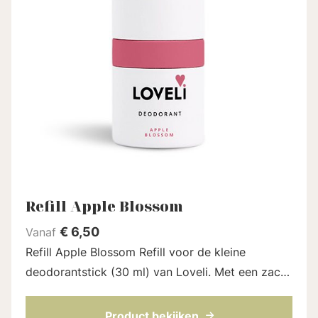
Refill Apple Blossom
€
6,50
Vanaf
Refill Apple Blossom Refill voor de kleine
deodorantstick (30 ml) van Loveli. Met een zacht
zoete bloemige geur. Een volledig natuurlijk
parfum. De refill zit in een nieuwe ka...
Product bekijken