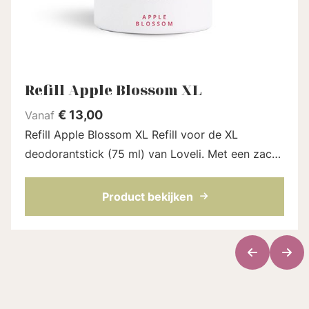
Refill Apple Blossom XL
€
13,00
Vanaf
Refill Apple Blossom XL Refill voor de XL
deodorantstick (75 ml) van Loveli. Met een zacht
zoete bloemige geur. Een volledig natuurlijk
parfum. De refill zit in een nieuwe kar...
Product bekijken