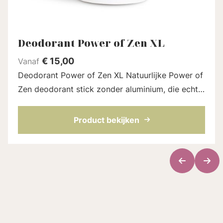
Deodorant Power of Zen XL
€
15,00
Vanaf
Deodorant Power of Zen XL Natuurlijke Power of
Zen deodorant stick zonder aluminium, die echt
werkt. Gebaseerd op kokosolie,
natriumbicarbonaat en nog meer fijne
Product bekijken
ingrediënten d...