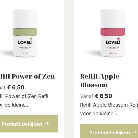
fill Power of Zen
Refill Apple
Blossom
€
6,50
naf
€
6,50
ll Power of Zen Refill
Vanaf
r de kleine
Refill Apple Blossom Refill
dorantstick (30 ml) van
voor de kleine
eli. Met de geur van
deodorantstick (30 ml) 
Product bekijken
en en lavendel voor
Loveli. Met een zacht zo
Product bekijken