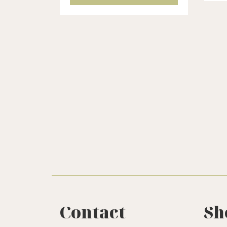
bloemige geur. Een volledig
ext
natuurlijk parfum. De refill
vol
zit in een nieuwe kar...
De r
Contact
Sh