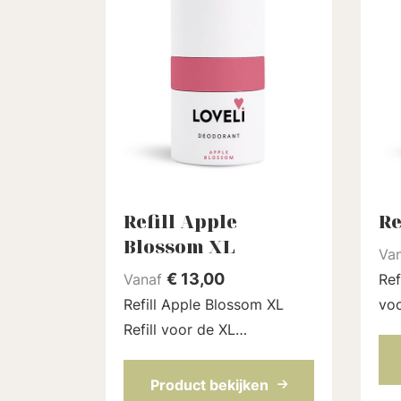
Refill Apple
Re
Blossom XL
Va
€
13,00
Vanaf
Refi
Refill Apple Blossom XL
voo
Refill voor de XL
deo
deodorantstick (75 ml) van
Lov
Loveli. Met een zacht zoete
roz
Product bekijken