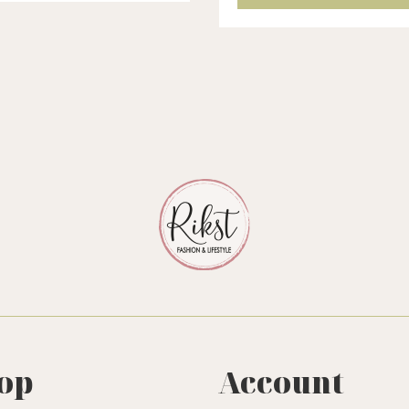
ra ontspanning. Een
bloemige geur. Een volle
ledig natuurlijk parfum.
natuurlijk parfum. De refill
efil...
zit in een nieuwe ka...
op
Account