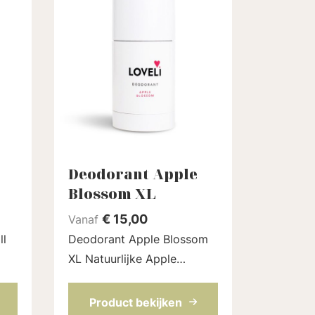
Deodorant Apple
Blossom XL
€
15,00
Vanaf
Deodorant Apple Blossom
XL Natuurlijke Apple
van
Blossom deodorant stick
ete
zonder aluminium, die echt
Product bekijken