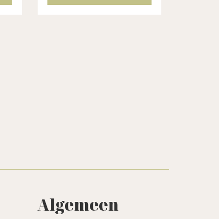
dig
werkt. Gebaseerd op
kokosolie,
natriumbicarbonaat en nog
meer fijne ingrediënten...
Algemeen