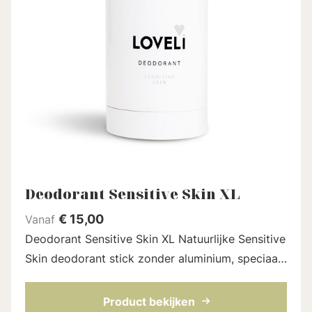
Deodorant Sensitive Skin XL
€
15,00
Vanaf
Deodorant Sensitive Skin XL Natuurlijke Sensitive
Skin deodorant stick zonder aluminium, speciaal
voor de gevoelige huid. Bevat minder
natriumbicarbonaat en extra arrowroot om ...
Product bekijken