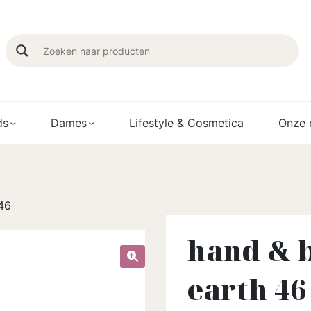
ds
Dames
Lifestyle & Cosmetica
Onze 
 46
hand & b
earth 46