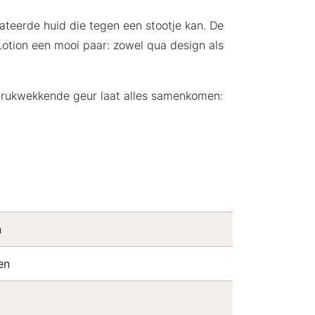
teerde huid die tegen een stootje kan. De
otion een mooi paar: zowel qua design als
indrukwekkende geur laat alles samenkomen:
n
en