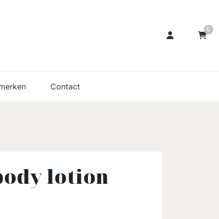
0
merken
Contact
ody lotion