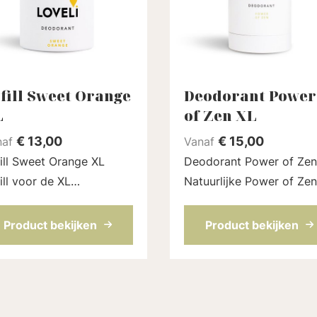
fill Sweet Orange
Deodorant Power
L
of Zen XL
€
13,00
€
15,00
naf
Vanaf
ill Sweet Orange XL
Deodorant Power of Zen
ill voor de XL
Natuurlijke Power of Zen
dorantstick (75 ml) van
deodorant stick zonder
eli. Met de zomerse
aluminium, die echt werk
Product bekijken
Product bekijken
r van sinaasappel en
Gebaseerd op kokosolie
darijn. Een volledig
natriumbicarbonaat en 
rlijk parfum. De refill
meer fijne ingrediënten d.
in ...