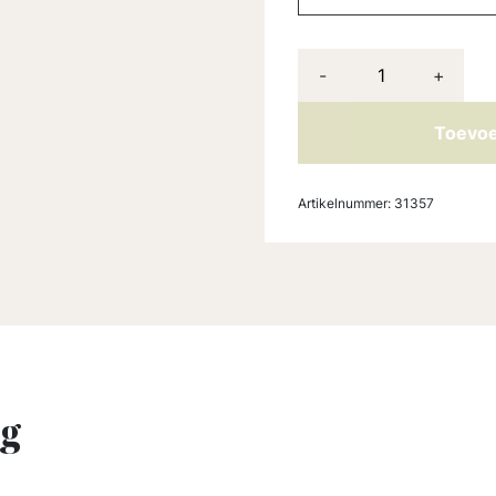
-
+
Toevoe
Artikelnummer:
31357
ng