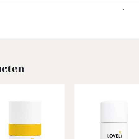
.
ucten