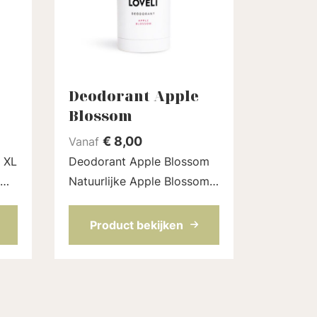
Deodorant Apple
Blossom
€
8,00
Vanaf
 XL
Deodorant Apple Blossom
Natuurlijke Apple Blossom
deodorant stick zonder
t.
aluminium, die echt werkt.
Product bekijken
,
Gebaseerd op kokosolie,
nog
natriumbicarbonaat en nog
..
meer fijne ingrediënten di...