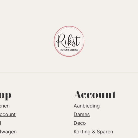
op
Account
enen
Aanbieding
account
Dames
l
Deco
lwagen
Korting & Sparen