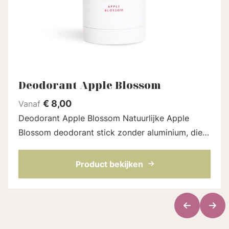
Deodorant Apple Blossom
€
8,00
Vanaf
Deodorant Apple Blossom Natuurlijke Apple
Blossom deodorant stick zonder aluminium, die
echt werkt. Gebaseerd op kokosolie,
natriumbicarbonaat en nog meer fijne
Product bekijken
ingrediënten di...