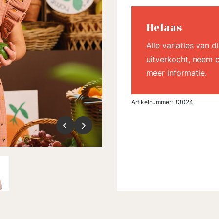
Helaas
Alle variaties van 
uitverkocht, neem c
meer informatie.
Artikelnummer:
33024