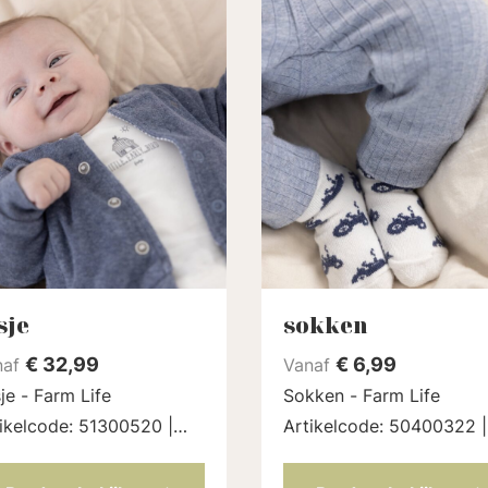
sje
sokken
€
32,99
€
6,99
naf
Vanaf
je - Farm Life
Sokken - Farm Life
ikelcode: 51300520 |
Artikelcode: 50400322 |
ur: Indigo melange
Kleur: Offwhite