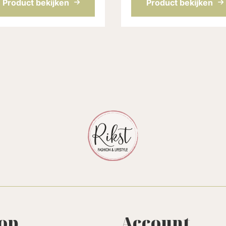
Product bekijken
Product bekijken
op
Account