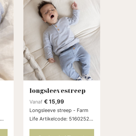
longsleevestreep
€
15,99
Vanaf
Longsleeve streep - Farm
Life Artikelcode: 51602522
| Kleur: Indigo