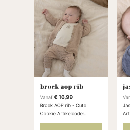
broek aop rib
ja
€
16,99
Vanaf
Va
Broek AOP rib - Cute
Jas
Cookie Artikelcode:
Art
52202296 | Kleur: Zand
Kle