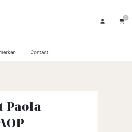
0
merken
Contact
t Paola
 AOP