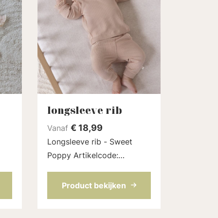
longsleeve rib
€
18,99
Vanaf
Longsleeve rib - Sweet
Poppy Artikelcode:
51602500 | Kleur: Roze
Product bekijken