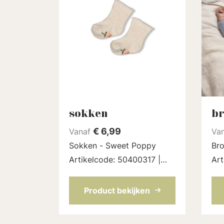
sokken
br
€
6,99
Vanaf
Va
Sokken - Sweet Poppy
Bro
Artikelcode: 50400317 |
Art
Kleur: Offwhite melange
Kle
Product bekijken