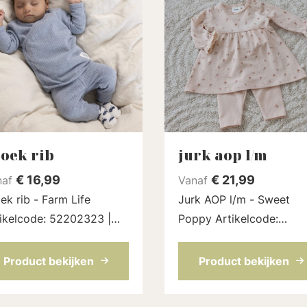
oek rib
jurk aop l/m
€
16,99
€
21,99
naf
Vanaf
ek rib - Farm Life
Jurk AOP l/m - Sweet
ikelcode: 52202323 |
Poppy Artikelcode:
ur: Blauw melange
51400538 | Kleur: l.Roze
Product bekijken
Product bekijken