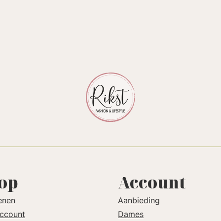
op
Account
enen
Aanbieding
account
Dames