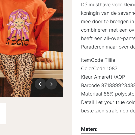
Dé musthave voor kleine
koningin van de savanne
mee door te brengen in
combineren met een over
heeft een all-over-pante
Paraderen maar over de 
ItemCode Tillie
ColorCode 1087
Kleur Amaretti/AOP
Barcode 87188992343
Materiaal 88% polyeste
Detail Let your true col
beste zien stralen op d
Maten: