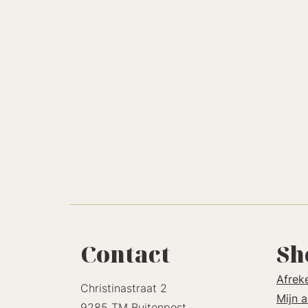
Contact
Sh
Afrek
Christinastraat 2
Mijn 
9285 TM Buitenpost