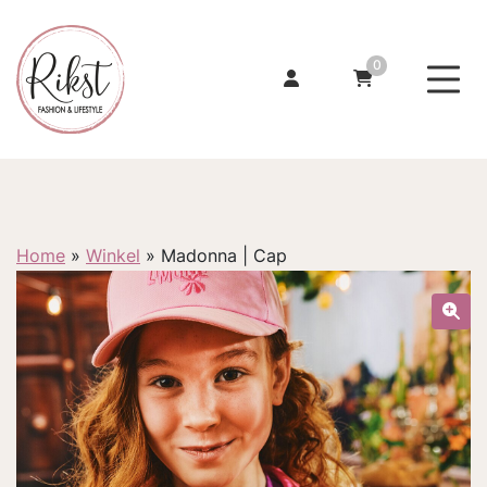
0
Home
»
Winkel
»
Madonna | Cap