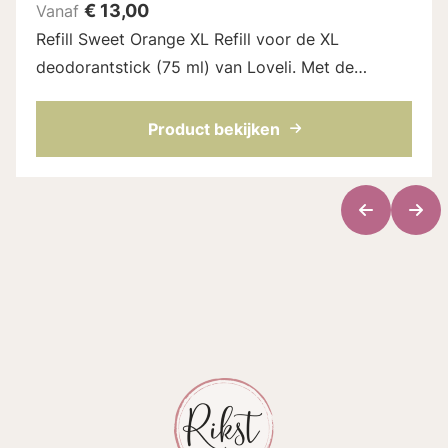
€
13,00
Vanaf
Refill Sweet Orange XL Refill voor de XL
deodorantstick (75 ml) van Loveli. Met de
zomerse geur van sinaasappel en mandarijn. Een
volledig natuurlijk parfum. De refill zit in ...
Product bekijken