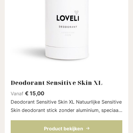
Deodorant Sensitive Skin XL
€
15,00
Vanaf
Deodorant Sensitive Skin XL Natuurlijke Sensitive
Skin deodorant stick zonder aluminium, speciaal
voor de gevoelige huid. Bevat minder
natriumbicarbonaat en extra arrowroot om ...
Product bekijken