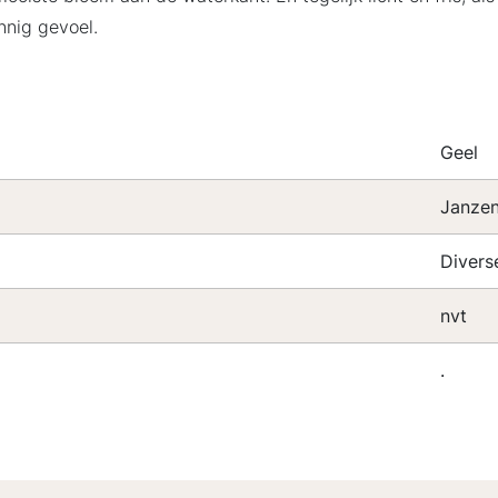
nnig gevoel.
Geel
Janze
Divers
nvt
.