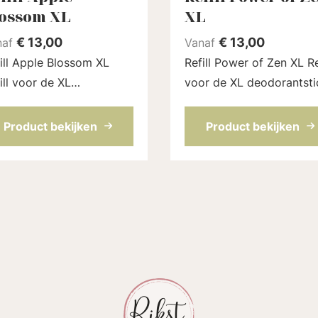
ossom XL
XL
€
13,00
€
13,00
naf
Vanaf
ill Apple Blossom XL
Refill Power of Zen XL Refill
ill voor de XL
voor de XL deodorantsti
dorantstick (75 ml) van
(75 ml) van Loveli. Met 
eli. Met een zacht zoete
geur van rozen en laven
Product bekijken
Product bekijken
emige geur. Een volledig
voor extra ontspanning.
rlijk parfum. De refill
Een volledig natuurlijk
 in een nieuwe kar...
parfum. De refil...