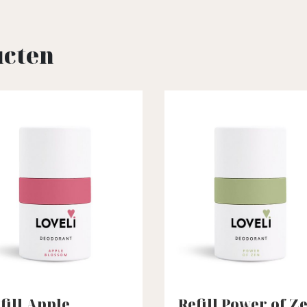
ucten
fill Apple
Refill Power of Z