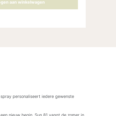
gen aan winkelwagen
 spray personaliseert iedere gewenste
ls een nieuw begin. Sun 81 vangt de zomer in