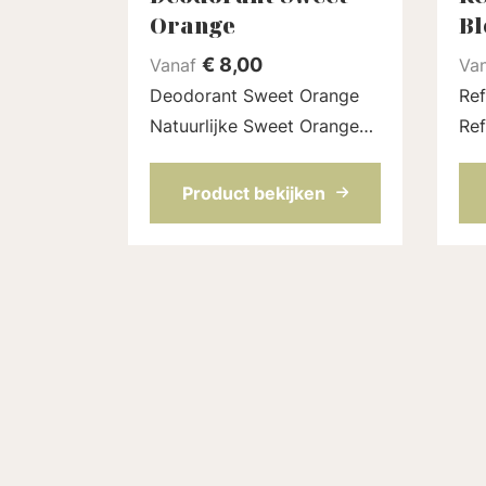
Orange
Bl
€
8,00
Vanaf
Va
Deodorant Sweet Orange
Ref
Natuurlijke Sweet Orange
Ref
deodorant stick zonder
deo
aluminium, die echt werkt.
Lov
Product bekijken
Gebaseerd op kokosolie,
blo
natriumbicarbonaat en nog
natuu
meer fijne ingrediënten die
zit
...