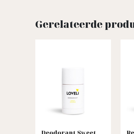
Gerelateerde prod
Deodorant Sweet
Re