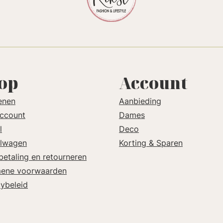
op
Account
enen
Aanbieding
account
Dames
l
Deco
lwagen
Korting & Sparen
betaling en retourneren
ene voorwaarden
cybeleid