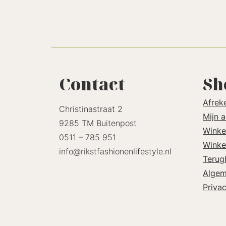
Contact
Sh
Afrek
Christinastraat 2
Mijn 
9285 TM Buitenpost
Winke
0511 – 785 951
Winke
info@rikstfashionenlifestyle.nl
Terug
Algem
Priva