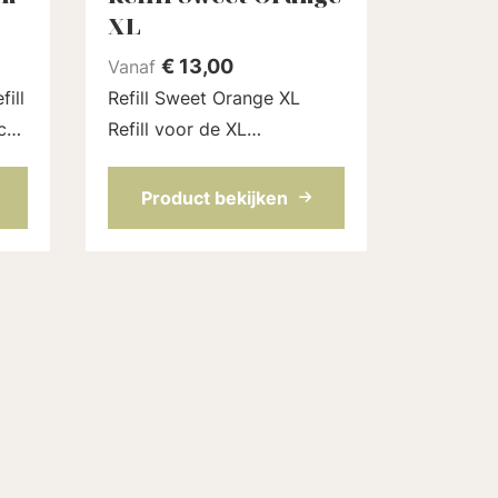
XL
€
13,00
Vanaf
Refill Sweet Orange XL
ck
Refill voor de XL
de
deodorantstick (75 ml) van
del
Loveli. Met de zomerse
Product bekijken
geur van sinaasappel en
mandarijn. Een volledig
natuurlijk parfum. De refill
zit in ...