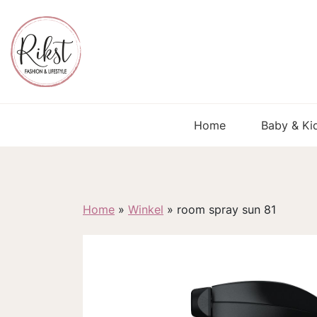
Home
Baby & Ki
Home
»
Winkel
»
room spray sun 81