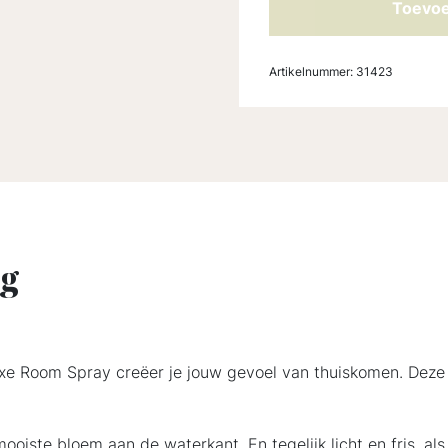
Toevoe
Artikelnummer:
31423
ng
uxe Room Spray creëer je jouw gevoel van thuiskomen. Deze
ooiste bloem aan de waterkant. En tegelijk licht en fris, a