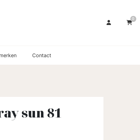
0
merken
Contact
ay sun 81