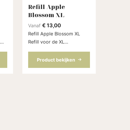
Refill Apple
Blossom XL
€
13,00
Vanaf
Refill Apple Blossom XL
Refill voor de XL
deodorantstick (75 ml) van
t.
Loveli. Met een zacht zoete
Product bekijken
,
bloemige geur. Een volledig
nog
natuurlijk parfum. De refill
ie
zit in een nieuwe kar...