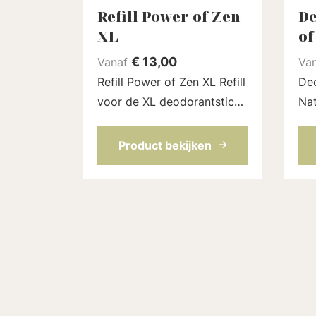
Refill Power of Zen
De
XL
of
€
13,00
Vanaf
Va
Refill Power of Zen XL Refill
De
voor de XL deodorantstick
Nat
(75 ml) van Loveli. Met de
deo
geur van rozen en lavendel
alu
Product bekijken
voor extra ontspanning.
Geb
Een volledig natuurlijk
nat
parfum. De refil...
mee