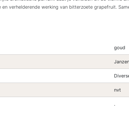
e en verhelderende werking van bitterzoete grapefruit. Sa
goud
Janze
Divers
nvt
.