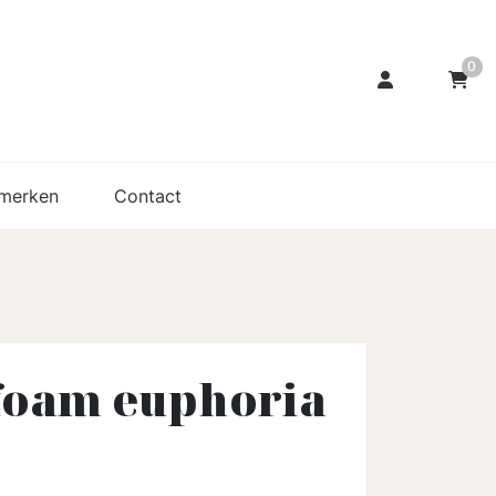
0
merken
Contact
foam euphoria