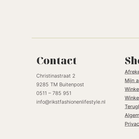
Contact
Sh
Afrek
Christinastraat 2
Mijn 
9285 TM Buitenpost
Winke
0511 – 785 951
Winke
info@rikstfashionenlifestyle.nl
Terug
Algem
Priva