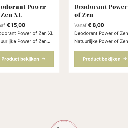
odorant Power
Deodorant Power
 Zen XL
of Zen
€
15,00
€
8,00
naf
Vanaf
odorant Power of Zen XL
Deodorant Power of Zen
uurlijke Power of Zen
Natuurlijke Power of Zen
dorant stick zonder
deodorant stick zonder
minium, die echt werkt.
aluminium, die echt werk
Product bekijken
Product bekijken
aseerd op kokosolie,
Gebaseerd op kokosolie
riumbicarbonaat en nog
natriumbicarbonaat en 
r fijne ingrediënten d...
meer fijne ingrediënten d
...