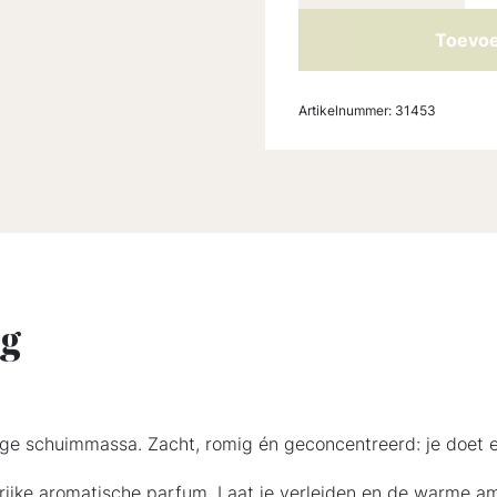
Toevoe
Artikelnummer:
31453
ng
ige schuimmassa. Zacht, romig én geconcentreerd: je doet e
rijke aromatische parfum. Laat je verleiden en de warme 