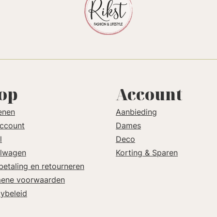
op
Account
enen
Aanbieding
account
Dames
l
Deco
lwagen
Korting & Sparen
betaling en retourneren
ene voorwaarden
cybeleid