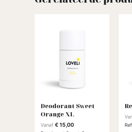
Deodorant Sweet
Re
Orange XL
Va
€
15,00
Vanaf
Refi