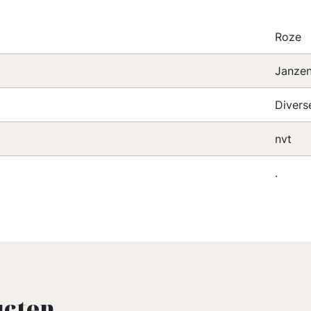
Roze
Janze
Divers
nvt
.
ucten