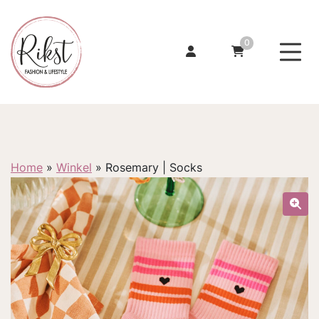
0
Home
»
Winkel
»
Rosemary | Socks