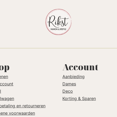
op
Account
enen
Aanbieding
account
Dames
l
Deco
lwagen
Korting & Sparen
betaling en retourneren
ene voorwaarden