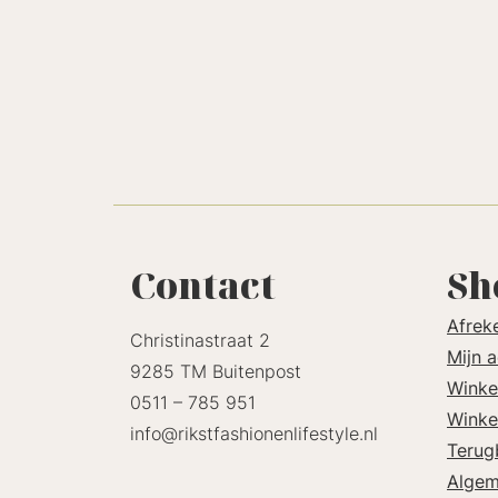
Contact
Sh
Afrek
Christinastraat 2
Mijn 
9285 TM Buitenpost
Winke
0511 – 785 951
Winke
info@rikstfashionenlifestyle.nl
Terug
Algem