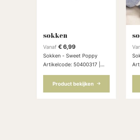
sokken
s
€
6,99
Vanaf
Va
Sokken - Sweet Poppy
Sok
Artikelcode: 50400317 |
Art
Kleur: Offwhite melange
Kle
Product bekijken