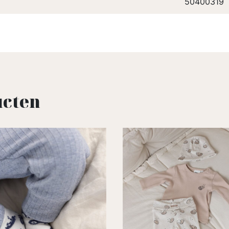
50400319
ucten