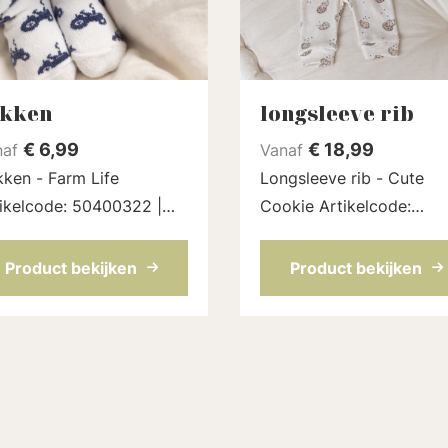
okken
longsleeve rib
€
6,99
€
18,99
naf
Vanaf
ken - Farm Life
Longsleeve rib - Cute
ikelcode: 50400322 |
Cookie Artikelcode:
ur: Offwhite
51602496 | Kleur: Zand
Product bekijken
Product bekijken