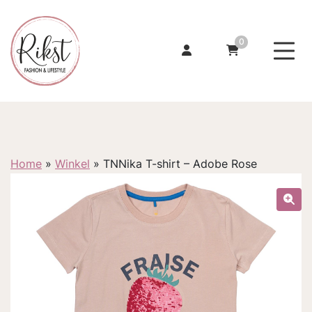
0
Home
»
Winkel
»
TNNika T-shirt – Adobe Rose