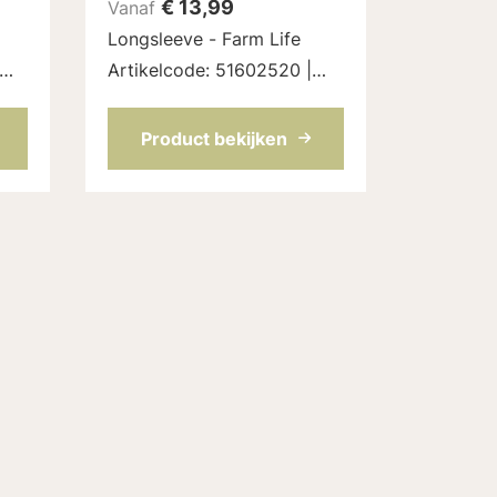
€
13,99
Vanaf
Longsleeve - Farm Life
Artikelcode: 51602520 |
Kleur: Offwhite
Product bekijken