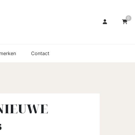
0
merken
Contact
NIEUWE
s