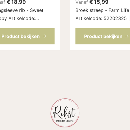
€
18,99
€
15,99
naf
Vanaf
gsleeve rib - Sweet
Broek streep - Farm Life
py Artikelcode:
Artikelcode: 52202325 |
02500 | Kleur: Roze
Kleur: Indigo
Product bekijken
Product bekijken