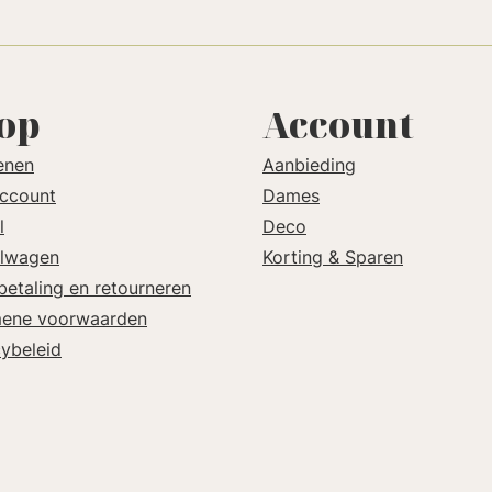
op
Account
enen
Aanbieding
account
Dames
l
Deco
lwagen
Korting & Sparen
betaling en retourneren
ene voorwaarden
cybeleid