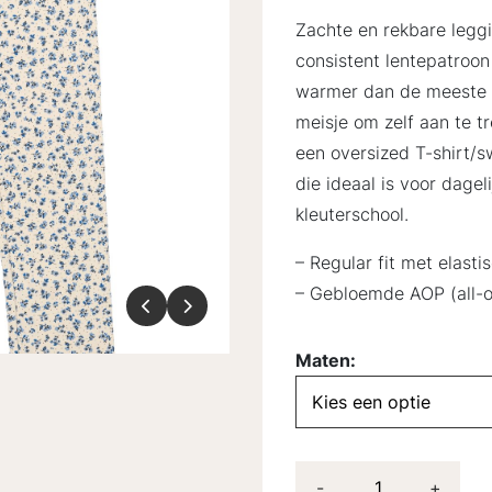
Zachte en rekbare leggi
consistent lentepatroon
warmer dan de meeste pa
meisje om zelf aan te t
een oversized T-shirt/s
die ideaal is voor dagel
kleuterschool.
– Regular fit met elasti
– Gebloemde AOP (all-ov
Maten:
-
+