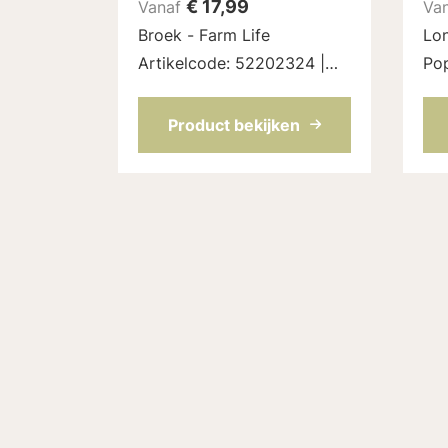
€
17,99
Vanaf
Va
Broek - Farm Life
Lon
Artikelcode: 52202324 |
Pop
Kleur: Indigo melange
516
Product bekijken