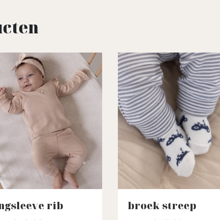
ucten
ngsleeve rib
broek streep