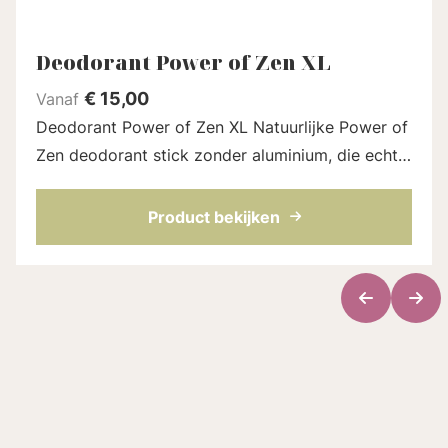
Deodorant Power of Zen XL
€
15,00
Vanaf
Deodorant Power of Zen XL Natuurlijke Power of
Zen deodorant stick zonder aluminium, die echt
werkt. Gebaseerd op kokosolie,
natriumbicarbonaat en nog meer fijne
Product bekijken
ingrediënten d...