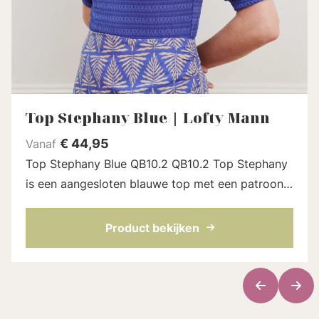
Top Stephany Blue | Lofty Mann
€
44,95
Vanaf
Top Stephany Blue QB10.2 QB10.2 Top Stephany
is een aangesloten blauwe top met een patroon
in de stof, een hoge ronde hals en mouwen tot
aan de elleboog. De top bevat veel ...
Product bekijken