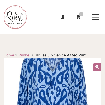
0
Home
»
Winkel
»
Blouse Jip Venice Aztec Print