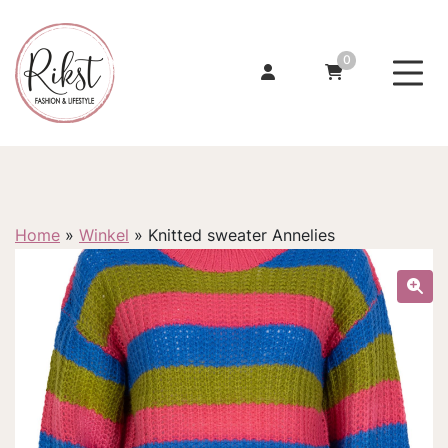
0
Home
»
Winkel
»
Knitted sweater Annelies