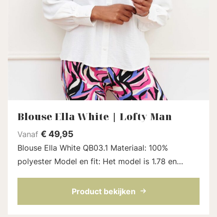
Blouse Ella White | Lofty Man
€
49,95
Vanaf
Blouse Ella White QB03.1 Materiaal: 100%
polyester Model en fit: Het model is 1.78 en
draagt maat S Lengte blouse: 61 cm bij maat S
QB03.1 Blouse Ella is een klassieke witt...
Product bekijken