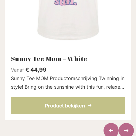
Sunny Tee Mom – White
€
44,99
Vanaf
Sunny Tee MOM Productomschrijving Twinning in
style! Bring on the sunshine with this fun, relaxed
fit t-shirt! Featuring the phrase "Girls Just Wanna
Have Sun," this tee pai...
Product bekijken