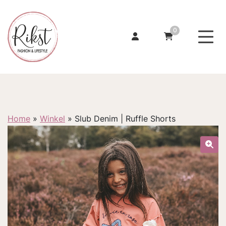
0
Home
»
Winkel
»
Slub Denim | Ruffle Shorts