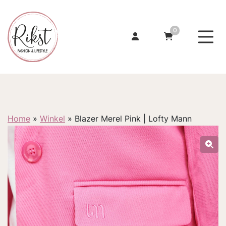
0
Home
»
Winkel
»
Blazer Merel Pink | Lofty Mann