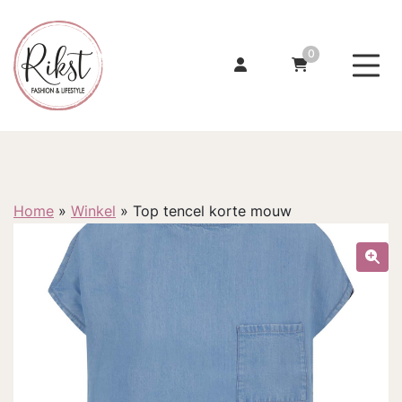
0
Home
»
Winkel
»
Top tencel korte mouw